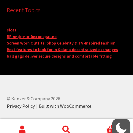
Recent Topics
slots
RF-лифтинг без операции
Screen Worn Outfits: Shop Celebrity & TV-Inspired Fashion
Best features to look for in Solana decentralized exchanges
ball gags deliver secure designs and comfortable fitting
© Kenzer & Company 2026
Privacy Policy
Built with WooCommerce
.
0