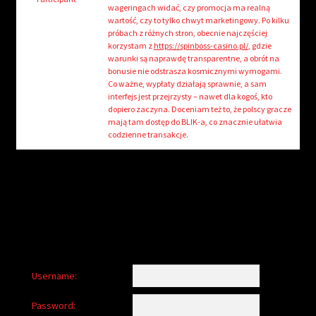
child
wageringach widać, czy promocja ma realną
menu
wartość, czy to tylko chwyt marketingowy. Po kilku
Login/Create Account
próbach z różnych stron, obecnie najczęściej
korzystam z
https://spinboss-casino.pl/
, gdzie
warunki są naprawdę transparentne, a obrót na
bonusie nie odstrasza kosmicznymi wymogami.
Co ważne, wypłaty działają sprawnie, a sam
interfejs jest przejrzysty – nawet dla kogoś, kto
dopiero zaczyna. Doceniam też to, że polscy gracze
mają tam dostęp do BLIK-a, co znacznie ułatwia
codzienne transakcje.
Username:
Password: