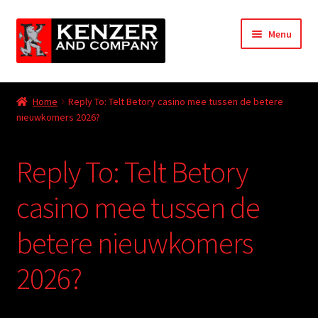
Skip
Skip
Menu
to
to
navigation
content
Expand
Home
child
Home
Reply To: Telt Betory casino mee tussen de betere
menu
Expand
nieuwkomers 2026?
KODT Magazine
child
menu
Expand
HackMaster
Reply To: Telt Betory
child
menu
Expand
Other Games
casino mee tussen de
child
menu
Expand
betere nieuwkomers
Store
child
menu
2026?
Cries from the Attic
Expand
Community