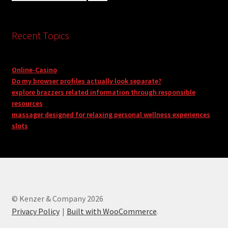
Recent Topics
Online-Casino
Do my browser profiles actually look separate?
explore brazzers related information through responsible
resources
massager designed for relaxing personal wellness experiences
slots
© Kenzer & Company 2026
Privacy Policy
Built with WooCommerce
.