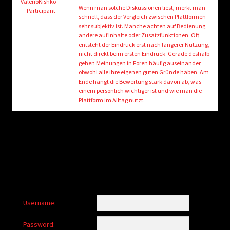
child
ValerioKishko
Wenn man solche Diskussionen liest, merkt man
Participant
menu
schnell, dass der Vergleich zwischen Plattformen
Login/Create Account
sehr subjektiv ist. Manche achten auf Bedienung,
andere auf Inhalte oder Zusatzfunktionen. Oft
entsteht der Eindruck erst nach längerer Nutzung,
nicht direkt beim ersten Eindruck. Gerade deshalb
gehen Meinungen in Foren häufig auseinander,
obwohl alle ihre eigenen guten Gründe haben. Am
Ende hängt die Bewertung stark davon ab, was
einem persönlich wichtiger ist und wie man die
Plattform im Alltag nutzt.
Username:
Password: