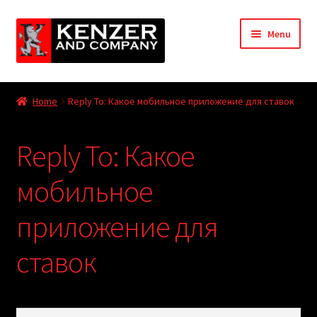
Skip
Skip
Menu
to
to
navigation
content
Expand
Home
child
Home
Reply To: Какое мобильное приложение для ставок
menu
Expand
KODT Magazine
child
Reply To: Какое
menu
Expand
HackMaster
child
мобильное
menu
Expand
Other Games
child
приложение для
menu
Expand
Store
child
ставок
menu
Cries from the Attic
Expand
Community