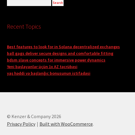
Recent Topics
Best features to look for in Solana decentralized exchanges
ball gags deliver secure designs and comfortable fitting
bdsm slave concepts for immersive power dynamics
Yeni başlayanlar üçün 1x AZ təcrübəsi
yaş həddi və başlanğıc bonusunun istifadəsi
© Kenzer & Company 2026
Privacy Policy
Built with WooCommerce
.