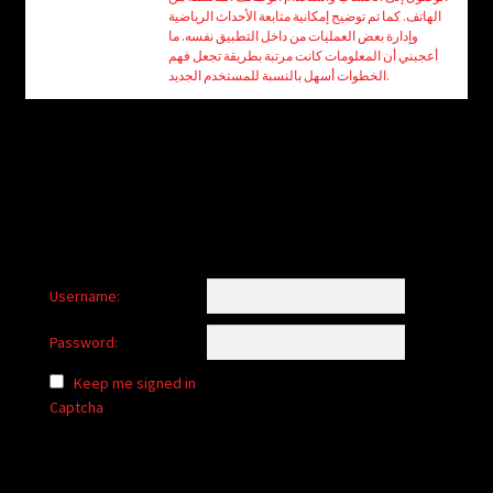
child
الهاتف. كما تم توضيح إمكانية متابعة الأحداث الرياضية
menu
وإدارة بعض العمليات من داخل التطبيق نفسه. ما
Login/Create Account
أعجبني أن المعلومات كانت مرتبة بطريقة تجعل فهم
الخطوات أسهل بالنسبة للمستخدم الجديد.
Username:
Password:
Keep me signed in
Captcha