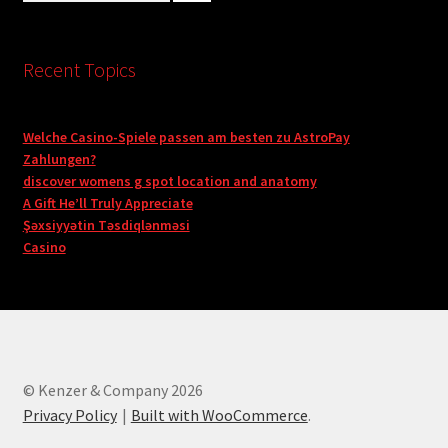
Recent Topics
Welche Casino-Spiele passen am besten zu AstroPay
Zahlungen?
discover womens g spot location and anatomy
A Gift He’ll Truly Appreciate
Şəxsiyyətin Təsdiqlənməsi
Casino
© Kenzer & Company 2026
Privacy Policy
Built with WooCommerce
.