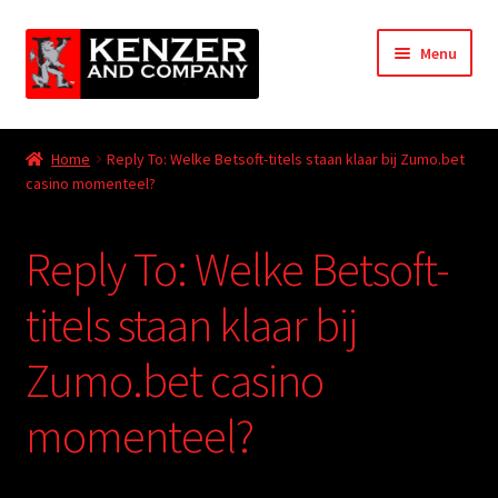
Skip
Skip
Menu
to
to
navigation
content
Expand
Home
child
Home
Reply To: Welke Betsoft-titels staan klaar bij Zumo.bet
menu
Expand
casino momenteel?
KODT Magazine
child
menu
Expand
HackMaster
Reply To: Welke Betsoft-
child
menu
Expand
Other Games
titels staan klaar bij
child
menu
Expand
Zumo.bet casino
Store
child
menu
momenteel?
Cries from the Attic
Expand
Community