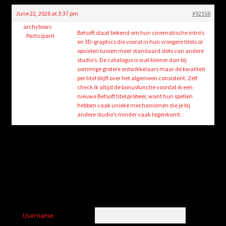
child
June 22, 2026 at 3:37 pm
#92558
menu
Login/Create Account
archybows
Betsoft staat bekend om hun cinematische intro’s
Participant
en 3D-graphics die vooral in hun vroegere titels al
opvielen tussen meer standaard slots van andere
studio’s. De catalogus is wat kleiner dan bij
sommige grotere ontwikkelaars maar de kwaliteit
per titel blijft over het algemeen consistent. Zelf
check ik altijd de bonusfunctie voordat ik een
nieuwe Betsoft titel probeer, want hun spellen
hebben vaak unieke mechanismen die je bij
andere studio’s minder vaak tegenkomt.
Username: