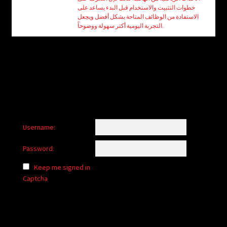
child
خطوات التثبيت والاستخدام قبل البدء يساعد على
menu
الاستفادة من الوظائف المتاحة بشكل أفضل ويجعل
Login/Create Account
التجربة اليومية أكثر سهولة ووضوحاً.
Username:
Password:
Keep me signed in
Captcha