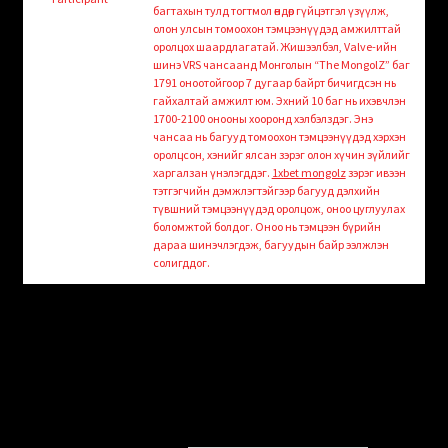
child
багтахын тулд тогтмол өндөр гүйцэтгэл үзүүлж,
menu
олон улсын томоохон тэмцээнүүдэд амжилттай
Login/Create Account
оролцох шаардлагатай. Жишээлбэл, Valve-ийн
шинэ VRS чансаанд Монголын “The MongolZ” баг
1791 оноотойгоор 7 дугаар байрт бичигдсэн нь
гайхалтай амжилт юм. Эхний 10 баг нь ихэвчлэн
1700-2100 онооны хооронд хэлбэлздэг. Энэ
чансаа нь багууд томоохон тэмцээнүүдэд хэрхэн
оролцсон, хэнийг ялсан зэрэг олон хүчин зүйлийг
харгалзан үнэлэгддэг.
1xbet mongolz
зэрэг ивээн
тэтгэгчийн дэмжлэгтэйгээр багууд дэлхийн
түвшний тэмцээнүүдэд оролцож, оноо цуглуулах
боломжтой болдог. Оноо нь тэмцээн бүрийн
дараа шинэчлэгдэж, багуудын байр ээлжлэн
солигддог.