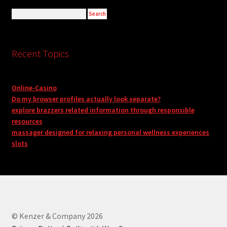
Recent Topics
Online-Casino
Do my browser profiles actually look separate?
explore brazzers related information through responsible
resources
massager designed for relaxing personal wellness experiences
slots
© Kenzer & Company 2026