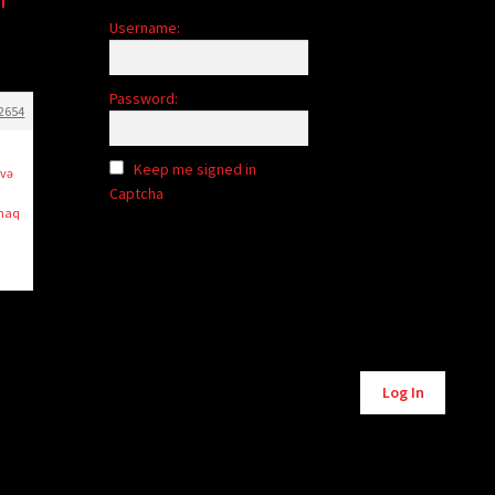
Username:
Password:
2654
Keep me signed in
 və
Captcha
xmaq
Alternative:
Log In