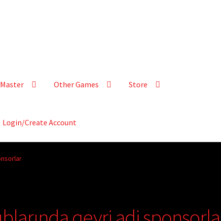
Master
Other Games
Store
Login/Create Account
onsorlar
ublarında qeyri adi sponsorla