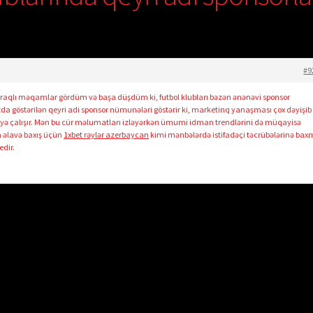
#9
lı məqamlar gördüm və başa düşdüm ki, futbol klubları bəzən ənənəvi sponsor
tda göstərilən qeyri adi sponsor nümunələri göstərir ki, marketinq yanaşması çox dəyişib
məyə çalışır. Mən bu cür məlumatları izləyərkən ümumi idman trendlərini də müqayisə
 əlavə baxış üçün
1xbet rəylər azerbaycan
kimi mənbələrdə istifadəçi təcrübələrinə ba
dir.