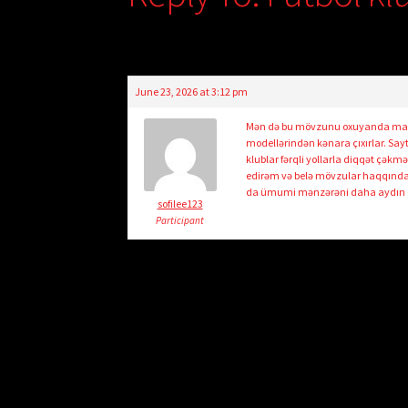
June 23, 2026 at 3:12 pm
Mən də bu mövzunu oxuyanda maraq
modellərindən kənara çıxırlar. Say
klublar fərqli yollarla diqqət çək
edirəm və belə mövzular haqqında
da ümumi mənzərəni daha aydın e
sofilee123
Participant