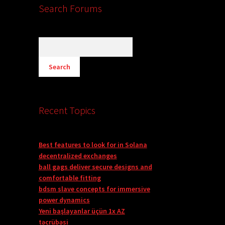
Search Forums
Recent Topics
Best features to look for in Solana
decentralized exchanges
ball gags deliver secure designs and
comfortable fitting
bdsm slave concepts for immersive
power dynamics
Yeni başlayanlar üçün 1x AZ
təcrübəsi