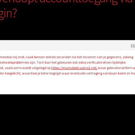
gin?
#9
 meestal vrij snel, vaak binnen enkele seconden na het invoeren van je gegevens, zolang
n netwerkproblemen zijn. Toch kan het gebeuren dat extra verificatie of een tijdelijke
ooit, zoals soms wordt uitgelegd op
https://mamabetcasino1.net/
waar gebruikersinforma
den toegelicht, waardoor je beter begrijpt waar eventuele vertraging vandaan komt en ho