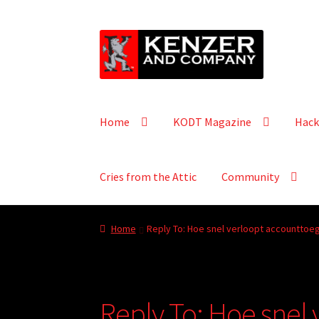
Skip
Skip
to
to
navigation
content
Home
KODT Magazine
Hack
Cries from the Attic
Community
Home
Reply To: Hoe snel verloopt accounttoe
Reply To: Hoe snel