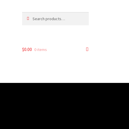
Search
Search
for:
$
0.00
0 items