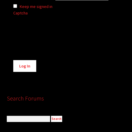
Keep me signed in
Captcha
Alternative:
Log In
Search Forums