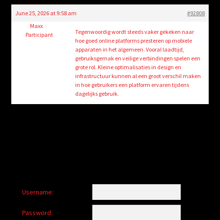
child
June 25, 2026 at 9:58 am
#92808
menu
Login/Create Account
Maxx
Tegenwoordig wordt steeds vaker gekeken naar
Participant
hoe goed online platforms presteren op mobiele
apparaten in het algemeen. Vooral laadtijd,
gebruiksgemak en veilige verbindingen spelen een
grote rol. Kleine optimalisaties in design en
infrastructuur kunnen al een groot verschil maken
in hoe gebruikers een platform ervaren tijdens
dagelijks gebruik.
Username:
Password: