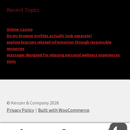
Recent Topics
Online-Casino
Do my browser profiles actually look separate?
explore brazzers related information through responsible
resources
massager designed for relaxing personal wellness experiences
slots
© Kenzer & Company 2026
Privacy Policy
Built with WooCommerce
.