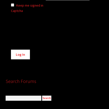
Keep me signed in
Captcha
Alternative:
Log In
Search Forums