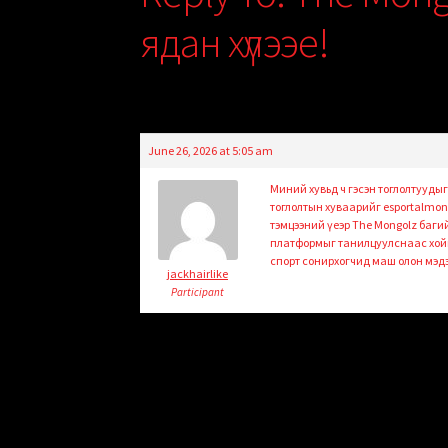
ядан хүлээе!
June 26, 2026 at 5:05 am
Миний хувьд ч гэсэн тоглолтуудыг 
тоглолтын хуваарийг esportalmong
тэмцээний үеэр The Mongolz багий
платформыг танилцуулснаас хойш
спорт сонирхогчид маш олон мэдэ
jackhairlike
Participant