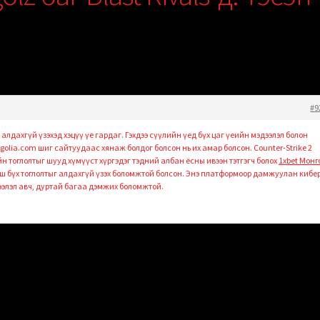
#9
алдахгүй үзэхэд хэцүү үе гардаг. Гэхдээ сүүлийн үед бүх цаг үеийн мэдээлэл болон
olia.com шиг сайтуудаас хянаж болдог болсон нь их амар болсон. Counter-Strike 2
н тоглолтыг шууд хүмүүст хүргэдэг тэдний албан ёсны ивээн тэтгэгч болох
1xbet Монг
 бүх тоглолтыг алдахгүй үзэх боломжтой болсон. Энэ платформоор дамжуулан кибе
элэл авч, дуртай багаа дэмжих боломжтой.