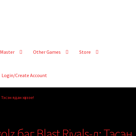
Master
Other Games
Store
Login/Create Account
 Тэсэн ядан хүлээе!
lz баг Blast Rivals-д: Тэсэн