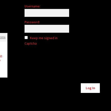
Username:
Password:
2856
Keep me signed in
Captcha
ол
р
Log In