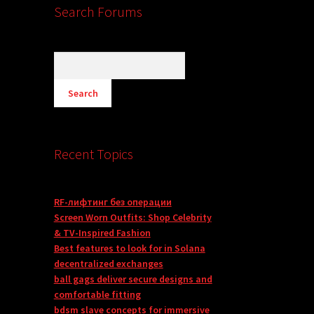
Search Forums
Recent Topics
RF-лифтинг без операции
Screen Worn Outfits: Shop Celebrity
& TV-Inspired Fashion
Best features to look for in Solana
decentralized exchanges
ball gags deliver secure designs and
comfortable fitting
bdsm slave concepts for immersive