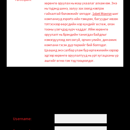
child
хөрөнгө оруулах нь маш ухаалаг алхам юм. Энэ
menu
нь тэдэнд шинэ, залуу зах зээлд нэвтрэх
Login/Create Account
гайхалтай боломжийг олгодог.
1xbet Монгол
шиг
компаниуд esports-ийн тэмцээн, багуудыг ивээн
тэтгэснээр өөрсдийн нэр хүндийг өсгөж, олон
тооны үзэгчдэд хүрч чаддаг. Ийм хөрөнгө
оруулалт нь брэндийн танигдах байдлыг
нэмэгдүүлээд зогсохгүй, орчин үеийн, динамик
компани гэсэн дүр төрхийг бий болгодог.
Цаашид энэ салбар улам бүр өргөжихийн хэрээр
эдгээр хөрөнгө оруулалтууд нь урт хугацааны үр
ашгийг өгнө гэж тэд тооцоолдог.
Username: