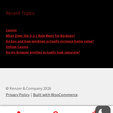
Recent Topics
Casino
What Does the 3-2-1 Rule Mean for Backups?
Do bay and bow windows actually increase home value?
Online-Casino
Do my browser profiles actually look separate?
© Kenzer & Company 2026
Privacy Policy
Built with WooCommerce
.
0