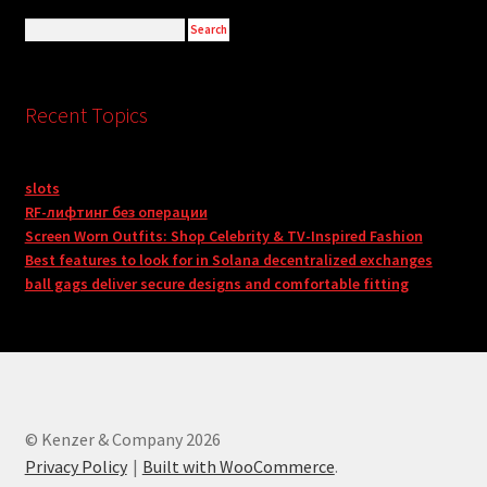
Recent Topics
slots
RF-лифтинг без операции
Screen Worn Outfits: Shop Celebrity & TV-Inspired Fashion
Best features to look for in Solana decentralized exchanges
ball gags deliver secure designs and comfortable fitting
© Kenzer & Company 2026
Privacy Policy
Built with WooCommerce
.