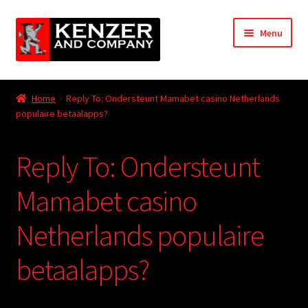
Skip
Skip
Menu
to
to
navigation
content
Expand
Home
child
Home
Reply To: Ondersteunt Mamabet casino Netherlands
menu
Expand
populaire betaalapps?
KODT Magazine
child
menu
Expand
HackMaster
Reply To: Ondersteunt
child
menu
Expand
Other Games
Mamabet casino
child
menu
Expand
Netherlands populaire
Store
child
menu
betaalapps?
Cries from the Attic
Expand
Community