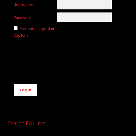
Username:
Password:
Keep me signed in
Captcha
Alternative:
Log In
Search Forums