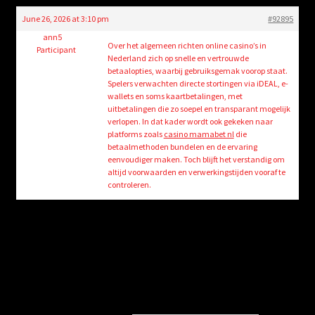
child
June 26, 2026 at 3:10 pm
#92895
menu
Login/Create Account
ann5
Over het algemeen richten online casino’s in
Participant
Nederland zich op snelle en vertrouwde
betaalopties, waarbij gebruiksgemak voorop staat.
Spelers verwachten directe stortingen via iDEAL, e-
wallets en soms kaartbetalingen, met
uitbetalingen die zo soepel en transparant mogelijk
verlopen. In dat kader wordt ook gekeken naar
platforms zoals
casino mamabet nl
die
betaalmethoden bundelen en de ervaring
eenvoudiger maken. Toch blijft het verstandig om
altijd voorwaarden en verwerkingstijden vooraf te
controleren.