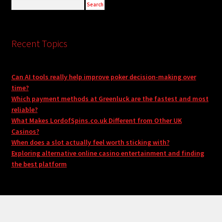
Recent Topics
Can AI tools really help improve poker decision-making over
time?
Which payment methods at Greenluck are the fastest and most
reliable?
What Makes LordofSpins.co.uk Different from Other UK
Casinos?
When does a slot actually feel worth sticking with?
Exploring alternative online casino entertainment and finding
the best platform