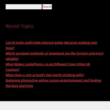
Recent Topics
Can AI tools really help improve poker decision-making over
time?
Which payment methods at Greenluck are the fastest and most
reliable?
What Makes LordofSpins.co.uk Different from Other UK
Casinos?
When does a slot actually feel worth sticking with?
Exploring alternative online casino entertainment and finding
the best platform