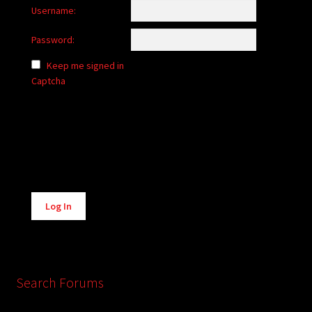
Username:
Password:
Keep me signed in
Captcha
Alternative:
Log In
Search Forums