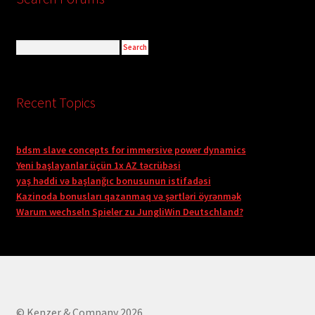
Recent Topics
bdsm slave concepts for immersive power dynamics
Yeni başlayanlar üçün 1x AZ təcrübəsi
yaş həddi və başlanğıc bonusunun istifadəsi
Kazinoda bonusları qazanmaq və şərtləri öyrənmək
Warum wechseln Spieler zu JungliWin Deutschland?
© Kenzer & Company 2026