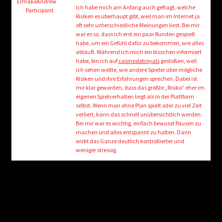
child
ErmakoAndrew
Ich habe mich am Anfang auch gefragt, welche
Participant
menu
Risiken es überhaupt gibt, weil man im Internet ja
Login/Create Account
oft sehr unterschiedliche Meinungen liest. Bei mir
war es so, dass ich erst ein paar Runden gespielt
habe, um ein Gefühl dafür zu bekommen, wie alles
abläuft. Während ich mich ein bisschen informiert
habe, bin ich auf
casinoslotroyals
gestoßen, weil
ich sehen wollte, wie andere Spieler über mögliche
Risiken und ihre Erfahrungen sprechen. Dabei ist
mir klar geworden, dass das größte „Risiko“ eher im
eigenen Spielverhalten liegt als in der Plattform
selbst. Wenn man ohne Plan spielt oder zu viel Zeit
verliert, kann das schnell unübersichtlich werden.
Bei mir war es wichtig, einfach bewusst Pausen zu
machen und alles entspannt zu halten. Dann
wirkt das Ganze deutlich kontrollierter und
weniger stressig.