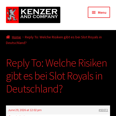
Skip
Skip
Menu
to
to
navigation
content
Expand
Home
child
Home
Reply To: Welche Risiken gibt es bei Slot Royals in
menu
Expand
Deutschland?
KODT Magazine
child
menu
Expand
HackMaster
Reply To: Welche Risiken
child
menu
Expand
Other Games
gibt es bei Slot Royals in
child
menu
Expand
Deutschland?
Store
child
menu
Cries from the Attic
June 29, 2026 at 12:02 pm
#93072
Expand
Community