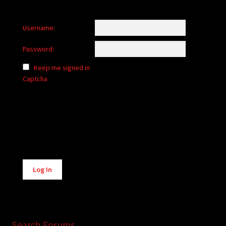
Username:
Password:
Keep me signed in
Captcha
Alternative:
Log In
Search Forums