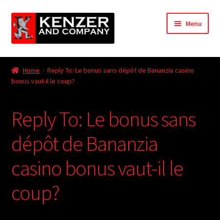
Skip
Skip
Menu
to
to
navigation
content
Expand
Home
child
Home
Reply To: Le bonus sans dépôt de Bananzia casino
menu
Expand
bonus vaut-il le coup?
KODT Magazine
child
menu
Expand
HackMaster
Reply To: Le bonus sans
child
menu
Expand
Other Games
dépôt de Bananzia
child
menu
Expand
casino bonus vaut-il le
Store
child
menu
coup?
Cries from the Attic
Expand
Community