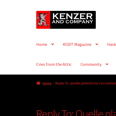
Skip
Skip
to
to
navigation
content
Home
KODT Magazine
Hack
Cries from the Attic
Community
Home
Reply To: Quelle plateforme recomman
Reply To: Quelle 