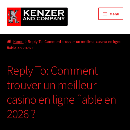
Skip
Skip
Menu
to
to
navigation
content
Expand
Home
child
Home
Reply To: Comment trouver un meilleur casino en ligne
menu
Expand
fiable en 2026 ?
KODT Magazine
child
menu
Expand
HackMaster
Reply To: Comment
child
menu
Expand
Other Games
trouver un meilleur
child
menu
Expand
casino en ligne fiable en
Store
child
menu
2026 ?
Cries from the Attic
Expand
Community