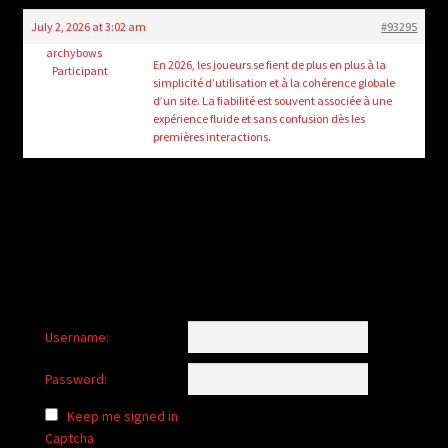
child
July 2, 2026 at 3:02 am
#93295
menu
Login/Create Account
archybows
En 2026, les joueurs se fient de plus en plus à la
Participant
simplicité d’utilisation et à la cohérence globale
d’un site. La fiabilité est souvent associée à une
expérience fluide et sans confusion dès les
premières interactions.
Username:
Password:
Keep me signed in
Captcha