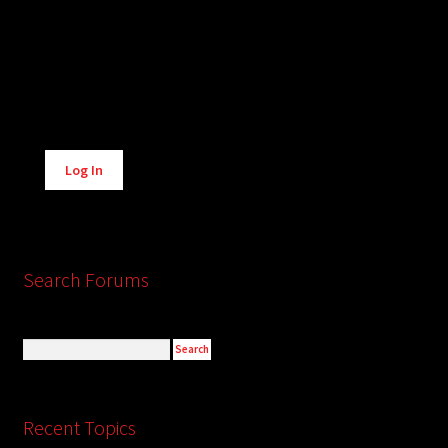
Alternative:
Log In
Search Forums
Recent Topics