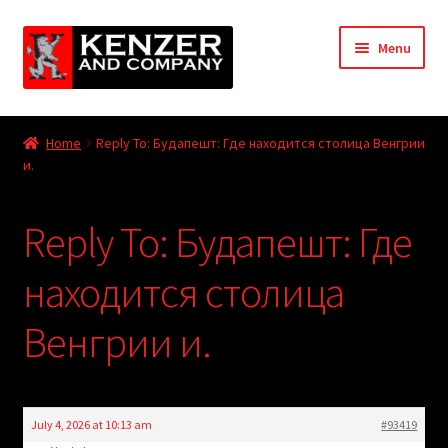
Skip
Skip
Menu
to
to
navigation
content
Expand
Home
child
Home
Reply To: Будапешт: Где находится столица Венгрии
menu
Expand
и.
KODT Magazine
child
menu
Expand
HackMaster
Reply To: Будапешт: Где
child
menu
Expand
Other Games
находится столица
child
menu
Expand
Венгрии и.
Store
child
menu
Cries from the Attic
July 4, 2026 at 10:13 am
#93419
Expand
Community