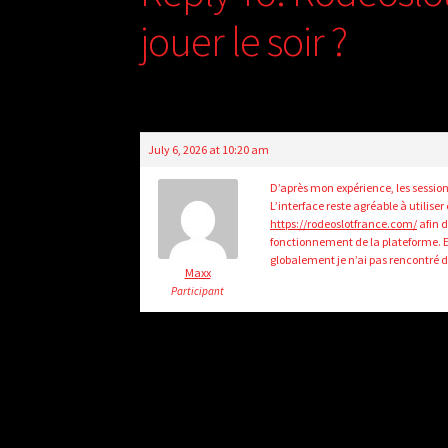
jouer le soir ?
July 6, 2026 at 10:20 am
D’après mon expérience, les session
L’interface reste agréable à utiliser
https://rodeoslotfrance.com/
afin d
fonctionnement de la plateforme. En
globalement je n’ai pas rencontré 
Maxx
Participant