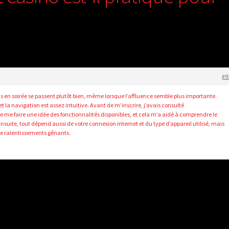
#9
s en soirée se passent plutôt bien, même lorsque l’affluence semble plus importante.
 et la navigation est assez intuitive. Avant de m’inscrire, j’avais consulté
e me faire une idée des fonctionnalités disponibles, et cela m’a aidé à comprendre le
suite, tout dépend aussi de votre connexion internet et du type d’appareil utilisé, mais
de ralentissements gênants.