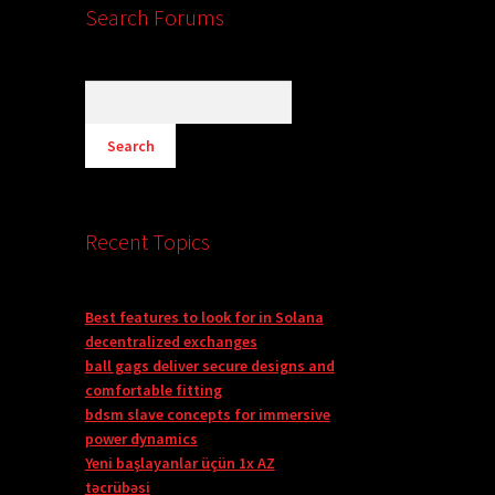
Search Forums
Recent Topics
Best features to look for in Solana
decentralized exchanges
ball gags deliver secure designs and
comfortable fitting
bdsm slave concepts for immersive
power dynamics
Yeni başlayanlar üçün 1x AZ
təcrübəsi