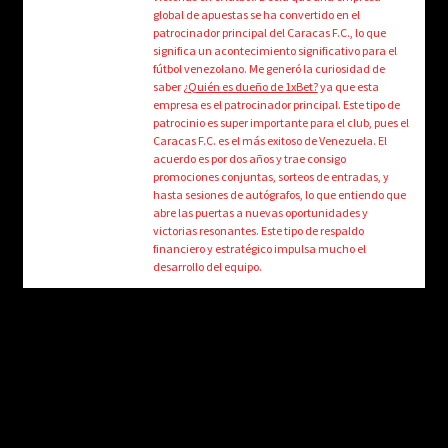
child
global de apuestas se ha convertido en el
menu
patrocinador principal del Caracas F.C., lo que
Login/Create Account
significa un acontecimiento significativo para el
fútbol venezolano. Me generó la curiosidad de
saber
¿Quién es dueño de 1xBet?
ya que esta
empresa es el patrocinador principal. Este tipo de
patrocinio es super importante para el club, pues el
Caracas F.C. es el más exitoso de Venezuela. El
acuerdo es por dos años y trae consigo
promociones conjuntas, sorteos de entradas, y
hasta sesiones de autógrafos, lo que entiendo que
abre las puertas a nuevas oportunidades y
victorias resonantes. Este tipo de respaldo
financiero y estratégico impulsa mucho el
desarrollo del equipo.