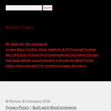
Recent Topics
RF-лифтинг без операции
Screen Worn Outfits: Shop Celebrity & TV-Inspired Fashion
Best features to look for in Solana decentralized exchanges
ball gags deliver secure designs and comfortable fitting
bdsm slave concepts for immersive power dynamics
© Kenzer & Company 2026
Privacy Policy
Built with WooCommerce
.