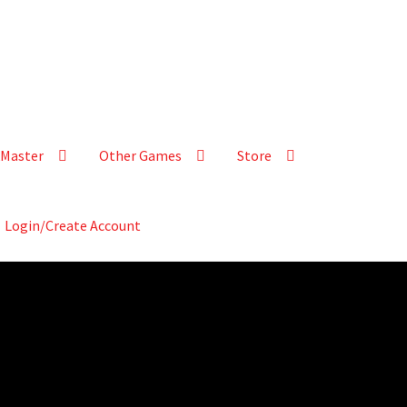
Master
Other Games
Store
Login/Create Account