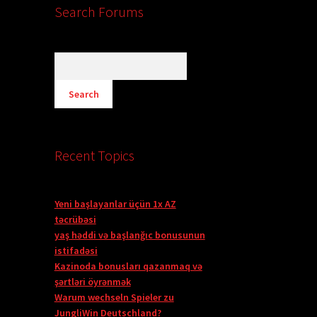
Search Forums
Recent Topics
Yeni başlayanlar üçün 1x AZ
təcrübəsi
yaş həddi və başlanğıc bonusunun
istifadəsi
Kazinoda bonusları qazanmaq və
şərtləri öyrənmək
Warum wechseln Spieler zu
JungliWin Deutschland?