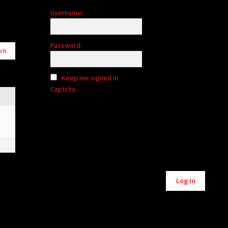
Username:
Password:
Keep me signed in
Captcha
Alternative:
Log In