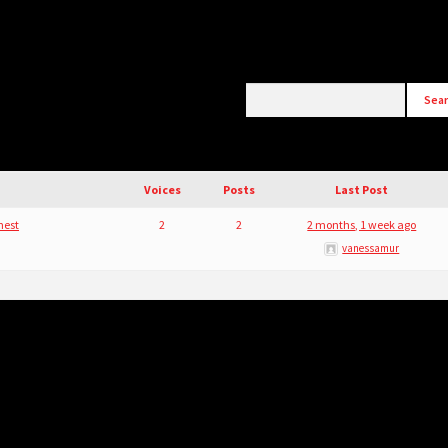
Voices
Posts
Last Post
hest
2
2
2 months, 1 week ago
vanessamur