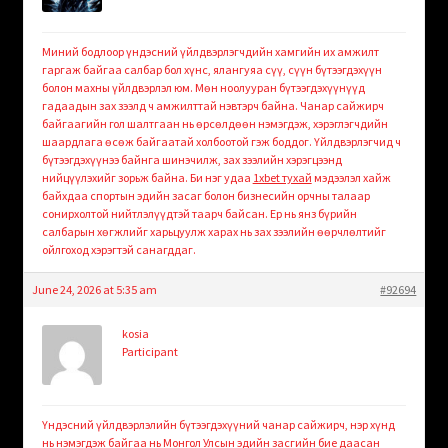
Миний бодлоор үндэсний үйлдвэрлэгчдийн хамгийн их амжилт
гаргаж байгаа салбар бол хүнс, ялангуяа сүү, сүүн бүтээгдэхүүн
болон махны үйлдвэрлэл юм. Мөн ноолууран бүтээгдэхүүнүүд
гадаадын зах зээлд ч амжилттай нэвтэрч байна. Чанар сайжирч
байгаагийн гол шалтгаан нь өрсөлдөөн нэмэгдэж, хэрэглэгчдийн
шаардлага өсөж байгаатай холбоотой гэж боддог. Үйлдвэрлэгчид ч
бүтээгдэхүүнээ байнга шинэчилж, зах зээлийн хэрэгцээнд
нийцүүлэхийг зорьж байна. Би нэг удаа
1xbet тухай
мэдээлэл хайж
байхдаа спортын эдийн засаг болон бизнесийн орчны талаар
сонирхолтой нийтлэлүүдтэй таарч байсан. Ер нь янз бүрийн
салбарын хөгжлийг харьцуулж харах нь зах зээлийн өөрчлөлтийг
ойлгоход хэрэгтэй санагддаг.
June 24, 2026 at 5:35 am
#92694
kosia
Participant
Үндэсний үйлдвэрлэлийн бүтээгдэхүүний чанар сайжирч, нэр хүнд
нь нэмэгдэж байгаа нь Монгол Улсын эдийн засгийн бие даасан