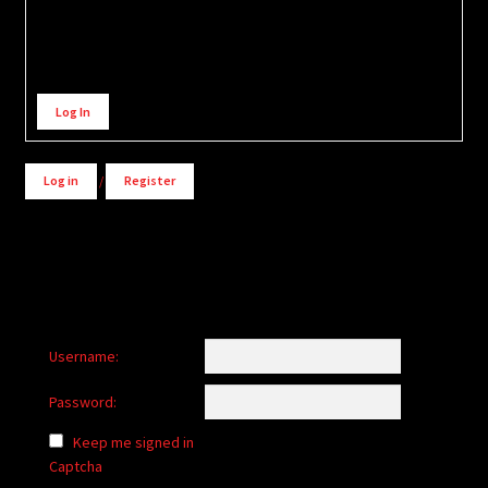
Alternative:
Log In
Log in
/
Register
Username:
Password:
Keep me signed in
Captcha