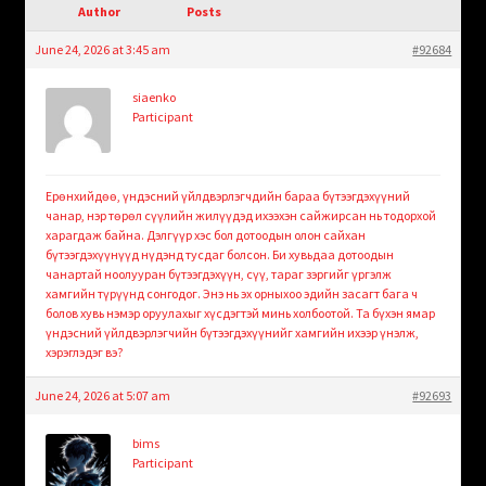
child
Author
Posts
menu
Login/Create Account
June 24, 2026 at 3:45 am
#92684
siaenko
Participant
Ерөнхийдөө, үндэсний үйлдвэрлэгчдийн бараа бүтээгдэхүүний
чанар, нэр төрөл сүүлийн жилүүдэд ихээхэн сайжирсан нь тодорхой
харагдаж байна. Дэлгүүр хэс бол дотоодын олон сайхан
бүтээгдэхүүнүүд нүдэнд тусдаг болсон. Би хувьдаа дотоодын
чанартай ноолууран бүтээгдэхүүн, сүү, тараг зэргийг үргэлж
хамгийн түрүүнд сонгодог. Энэ нь эх орныхоо эдийн засагт бага ч
болов хувь нэмэр оруулахыг хүсдэгтэй минь холбоотой. Та бүхэн ямар
үндэсний үйлдвэрлэгчийн бүтээгдэхүүнийг хамгийн ихээр үнэлж,
хэрэглэдэг вэ?
June 24, 2026 at 5:07 am
#92693
bims
Participant