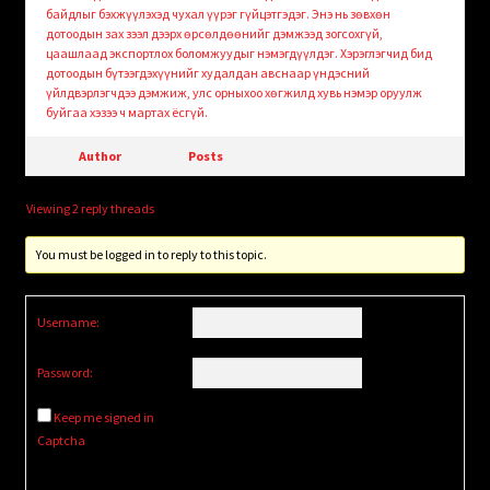
байдлыг бэхжүүлэхэд чухал үүрэг гүйцэтгэдэг. Энэ нь зөвхөн
дотоодын зах зээл дээрх өрсөлдөөнийг дэмжээд зогсохгүй,
цаашлаад экспортлох боломжуудыг нэмэгдүүлдэг. Хэрэглэгчид бид
дотоодын бүтээгдэхүүнийг худалдан авснаар үндэсний
үйлдвэрлэгчдээ дэмжиж, улс орныхоо хөгжилд хувь нэмэр оруулж
буйгаа хэзээ ч мартах ёсгүй.
Author
Posts
Viewing 2 reply threads
You must be logged in to reply to this topic.
Username:
Password:
Keep me signed in
Captcha