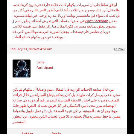
أوافق تمامًا على أن تمريرات بيكهام كانت علامة فارقة في تاريخ كرة القدم،
والمقال أبرز ذلك بوضوح. من اللافت أيضًا كيف أظهر النص تأثيره في أكثر من
نادٍ لعب له، سواء في مانشستر يونايتد أو ريال مدريد أو حتى في نهاية مسيرته.
ضمن
1xbet Beckham
وفي بعض المنصات التي تعرض لقطاته، يظهر اسم
محتوى يتعلق بمتابعة مسيرته، لكن المقال هنا ركز فقط على قيمته كلاعب
دون أي عناصر خارجية. هذا ما يجعل الصورة التي يقدمها النص أكثر دقة
وواقعية عن دور بيكهام كصانع ألعاب.
January 23, 2026 at 4:57 am
#71940
bims
Participant
من خلال متابعة الأحداث الواردة في المقال، يبدو واضحًا أن بيكهام لم يكن
مجرد لاعب يرسل كرات طويلة، بل كان يتحكم بإيقاع المباراة من خلال قراءته
للملعب وقدرته على اختيار اللحظة المناسبة للتمرير. كما أن دوره في صناعة
الهجمات يبرز مدى تأثيره التكتيكي في كل فريق لعب له. النص أظهر جانبًا
مهمًا وهو أن هذه الموهبة لم تكن نتيجة الصدفة، بل نتاج عمل طويل وانضباط
مميز، ما جعل مسيرته مثالًا يحتذى به للاعبين الشباب الذين يبحثون عن التطور
المستمر.
Author
Posts