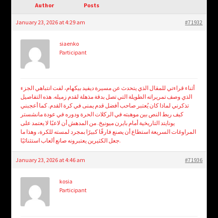
child
Author
Posts
menu
Login/Create Account
January 23, 2026 at 4:29 am
#71932
siaenko
Participant
أثناء قراءتي للمقال الذي يتحدث عن مسيرة ديفيد بيكهام، لفت انتباهي الجزء
الذي وصف تمريراته الطويلة التي تصل بدقة مذهلة لقدم زميله. هذه التفاصيل
تذكرني لماذا كان يُعتبر صاحب أفضل قدم يمنى في كرة القدم. كما أعجبني
كيف ربط النص بين موهبته في الركلات الحرة ودوره في عودة مانشستر
يونايتد التاريخية أمام بايرن ميونيخ. من المدهش أن لاعبًا لا يعتمد على
المراوغات السريعة استطاع أن يصنع فارقًا كبيرًا بمجرد لمسته للكرة، وهذا ما
جعل الكثيرين يعتبرونه صانع ألعاب استثنائيًا.
January 23, 2026 at 4:46 am
#71936
kosia
Participant