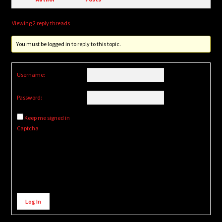
Viewing 2 reply threads
You must be logged in to reply to this topic.
Username:
Password:
Keep me signed in
Captcha
Alternative:
Log In