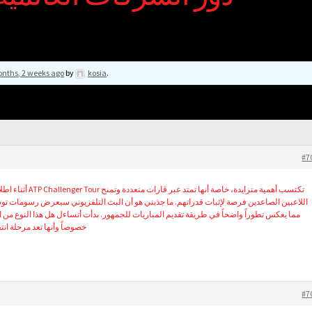
nths, 2 weeks ago
by
kosia
.
#7
تكتسب أهمية متزايدة، خا
اللاعبين الصاعدين فرصة لإثبات قدراتهم. ما جذبني هو أن البث التلفزيوني سيعرض رسومات ،
مما يعكس تطوراً واضحاً في طريقة تقديم المباريات للجمهور. بدأت أتساءل هل هذا النوع من ،
خصوصاً وأنها تعد مرحلة ان
#7