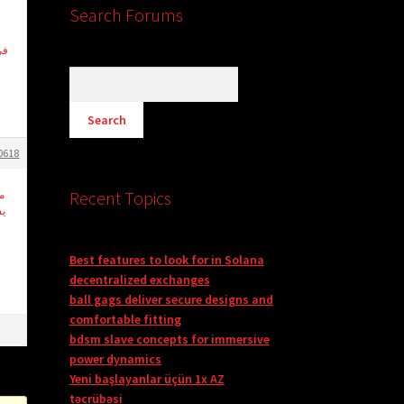
Search Forums
في
0618
Recent Topics
م
Best features to look for in Solana
decentralized exchanges
ball gags deliver secure designs and
comfortable fitting
bdsm slave concepts for immersive
power dynamics
Yeni başlayanlar üçün 1x AZ
təcrübəsi