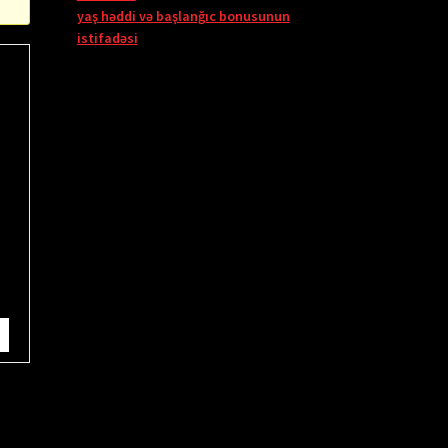
yaş həddi və başlanğıc bonusunun
istifadəsi