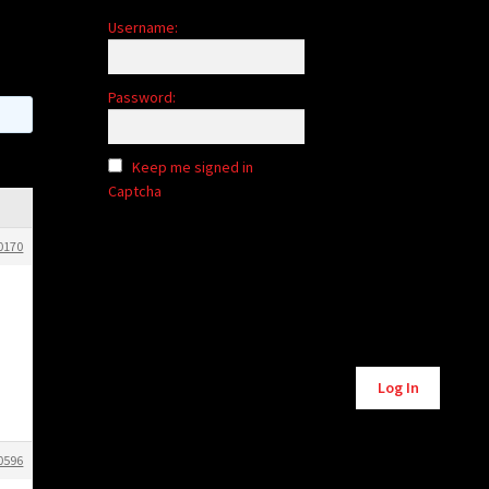
Username:
Password:
Keep me signed in
Captcha
0170
Log In
0596