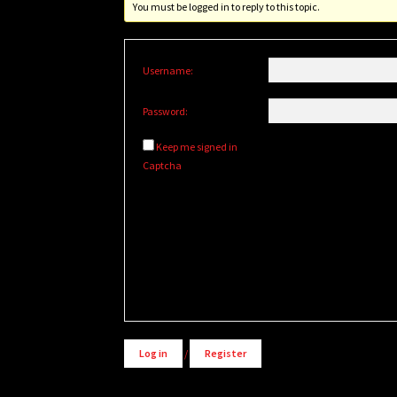
You must be logged in to reply to this topic.
Username:
Password:
Keep me signed in
Captcha
Log in
/
Register