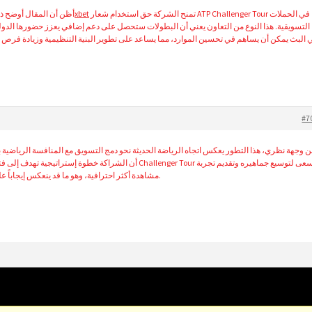
تمنح الشركة حق استخدام شعار ATP Challenger Tour في الحملات
شراكة 1xbet
أظن أن المقال أوضح ذلك
التسويقية. هذا النوع من التعاون يعني أن البطولات ستحصل على دعم إضافي يعزز حضورها الدو
 البث يمكن أن يساهم في تحسين الموارد، مما يساعد على تطوير البنية التنظيمية وزيادة فرص 
#7
ن وجهة نظري، هذا التطور يعكس اتجاه الرياضة الحديثة نحو دمج التسويق مع المنافسة الرياضية ب
أن الشراكة خطوة إ Challenger Tour يسعى لتوسيع جماهيره وتقديم تجربة
مشاهدة أكثر احترافية، وهو ما قد ينعكس إيجاباً على اللاعبين والمتابعين على حد سواء.