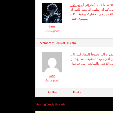
 تماماً عندما أشار إلى أن
لي. كما أن الظهور الرسمي للشريك
اللاعبين في المشاركة ببطولات ذات
مستوى أفضل.
bims
Participant
December 24, 2025 at 6:10 am
صورة أكثر وضوحاً. المقال أشار إلى
ستراتيجية تهدف إلى فتح آفاق جديدة للبطولات. هذا يؤكد أن
kosia
Participant
Author
Posts
Viewing 2 reply threads