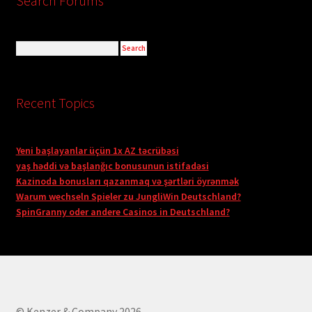
Search Forums
Recent Topics
Yeni başlayanlar üçün 1x AZ təcrübəsi
yaş həddi və başlanğıc bonusunun istifadəsi
Kazinoda bonusları qazanmaq və şərtləri öyrənmək
Warum wechseln Spieler zu JungliWin Deutschland?
SpinGranny oder andere Casinos in Deutschland?
© Kenzer & Company 2026