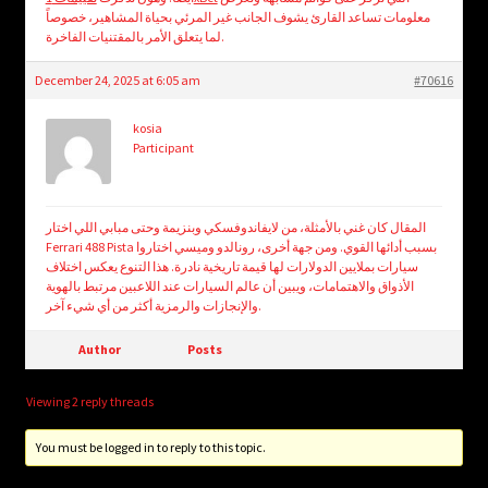
معلومات تساعد القارئ يشوف الجانب غير المرئي بحياة المشاهير، خصوصاً
لما يتعلق الأمر بالمقتنيات الفاخرة.
December 24, 2025 at 6:05 am
#70616
kosia
Participant
المقال كان غني بالأمثلة، من لايفاندوفسكي وبنزيمة وحتى مبابي اللي اختار
Ferrari 488 Pista بسبب أدائها القوي. ومن جهة أخرى، رونالدو وميسي اختاروا
سيارات بملايين الدولارات لها قيمة تاريخية نادرة. هذا التنوع يعكس اختلاف
الأذواق والاهتمامات، ويبين أن عالم السيارات عند اللاعبين مرتبط بالهوية
والإنجازات والرمزية أكثر من أي شيء آخر.
Author
Posts
Viewing 2 reply threads
You must be logged in to reply to this topic.