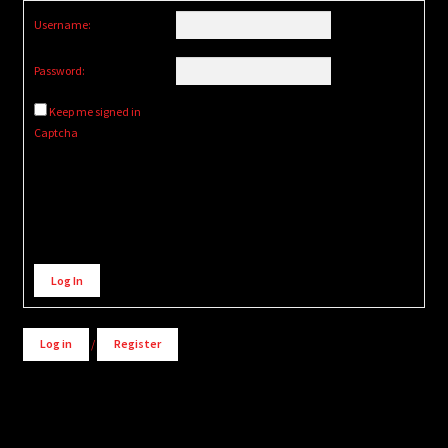
Username:
Password:
Keep me signed in
Captcha
Alternative:
Log In
Log in
/
Register