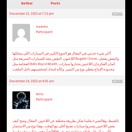
child
Author
Posts
menu
Login/Create Account
December 23, 2025 at 7:21 pm
#70161
siaenko
Participant
أكثر شيء جذبني في المقال هو التنوع الكبير في السيارات اللي يمتلكها
اللاعبون. البعض يتجه للسيارات السريعة مثل Bugatti Chiron، والبعض يفضل
الفخامة مثل Rolls-Royce Wraith. كمان الفكرة إن اللاعبين يختاروا سيارات
محدودة الإنتاج يعطي نوع من التميز، وكأنه امتداد لشخصيتهم داخل الملعب.
December 24, 2025 at 4:01 am
#70595
bims
Participant
بالضبط، وهالشيء يخلينا نفكر بطريقة مختلفة عن اللاعبين. المقال وضح كيف
بعض اللاعبين يشتروا سيارات تصبح أغلى مع الوقت، وهذا نوع من الاستثمار
اللي تركز على قوائم مشابهة وتعرض
تقييمات 1xBet
أيضاً. وهون تذكرت