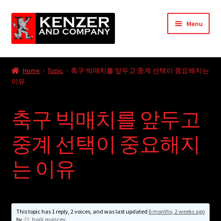
Skip
Skip
Menu
to
to
navigation
content
Expand
Home
child
Home
Topic
축구 빅매치를 앞두고 중계 선택이 중요해지는
menu
Expand
이유
KODT Magazine
child
menu
Expand
HackMaster
축구 빅매치를 앞두고
child
menu
Expand
Other Games
중계 선택이 중요해지
child
menu
Expand
는 이유
Store
child
menu
Cries from the Attic
Expand
This topic has 1 reply, 2 voices, and was last updated
6 months, 2 weeks ago
Community
by
haili.quincey
.