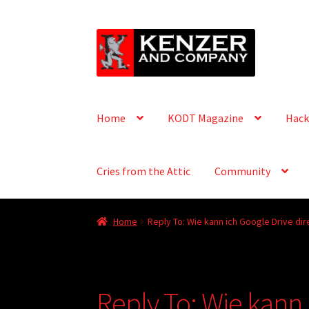
Skip
Skip
to
to
navigation
content
Home
KODT Magazine
Hack
Cries from the Attic
Community
Home
Reply To: Wie kann ich Google Drive di
Reply To: Wie kann 