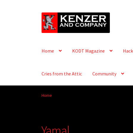
Skip
Skip
to
to
navigation
content
Home
KODT Magazine
Hack
Cries from the Attic
Community
Home
Yamal