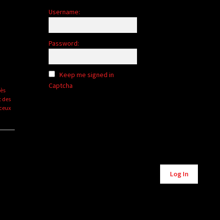
Username:
Password:
Keep me signed in
Captcha
rès
t des
 ceux
Alternative:
Log In