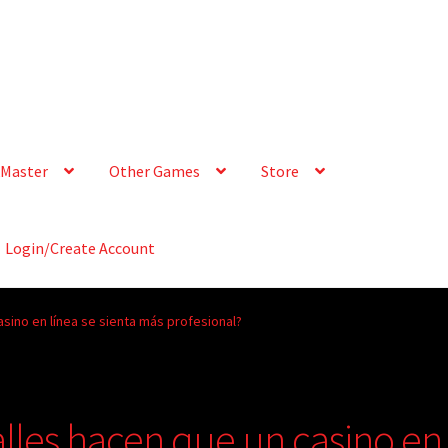
Master
Other Games
Store
Login/Create Account
asino en línea se sienta más profesional?
alles hacen que un casino en