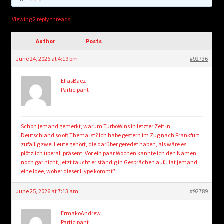
child
menu
Login/Create Account
Viewing 2 reply threads
Author
Posts
June 24, 2026 at 4:19 pm
#92736
EliasBaez
Participant
Schon jemand gemerkt, warum TurboWins in letzter Zeit in
Deutschland so oft Thema ist? Ich habe gestern im Zug nach Frankfurt
zufällig zwei Leute gehört, die darüber geredet haben, als wäre es
plötzlich überall präsent. Vor ein paar Wochen kannte ich den Namen
noch gar nicht, jetzt taucht er ständig in Gesprächen auf. Hat jemand
eine Idee, woher dieser Hype kommt?
June 25, 2026 at 7:13 am
#92789
ErmakoAndrew
Participant