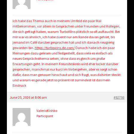
Ich habe das Thema auch in meinem Umfeld ein paar Mal
mitbekommen, vor allem in Gesprächen unter Freunden und Kollegen,
die sich gefragt haben, warum TurboWins plötzlich so oft auftaucht. Bei
mir war es ähnlich, ich habe zuerst nur am Rande davon gehört, bis
jemand im Café darüber gesprochen hat und ich danach neugierig
geworden bin.
https://turbowins.de.com/
Danach habe ich ein paar
Meinungen dazu gelesen und festgestellt, dass viele es einfach als
neues Gesprächsthema sehen, ohne dass es gleich um große
Erwartungen geht. In meinem Freundeskreis wird eher locker darüber
gesprochen, manchmal nur kurz im Vorbeigehen, aber es sorgt schon
dafür, dass man genauer hinschaut und sich fragt, was dahinter steckt
und warum es gerade jetzt so präsent ist zumindest ist das mein
Eindruck
June 25, 2026 at 8:06 am
#92793
ValerioKishko
Participant