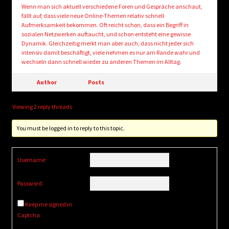
Wenn man sich aktuell verschiedene Foren und Gespräche anschaut,
fällt auf, dass viele neue Online-Themen relativ schnell
Aufmerksamkeit bekommen. Oft reicht schon, dass ein Begriff in
sozialen Netzwerken auftaucht, und schon entsteht eine gewisse
Dynamik. Gleichzeitig merkt man aber auch, dass nicht jeder sich
intensiv damit beschäftigt, viele nehmen es nur am Rande wahr und
wechseln dann schnell wieder zu anderen Themen im Alltag.
Author
Posts
Viewing 2 reply threads
You must be logged in to reply to this topic.
Username:
Password:
Keep me signed in
Captcha