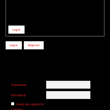
Alternative:
Log In
Log in
/
Register
Username:
Password:
Keep me signed in
Captcha