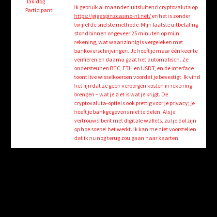
child
lakidog
Ik gebruik al maanden uitsluitend cryptovaluta op
Participant
menu
https://gigaspinzcasino-nl.net/
en het is zonder
Login/Create Account
twijfel de snelste methode. Mijn laatste uitbetaling
stond binnen ongeveer 25 minuten op mijn
rekening, wat waanzinnig is vergeleken met
bankoverschrijvingen. Je hoeft je maar één keer te
verifiëren en daarna gaat het automatisch. Ze
ondersteunen BTC, ETH en USDT, en de interface
toont live wisselkoersen voordat je bevestigt. Ik vind
het fijn dat ze geen verborgen kosten in rekening
brengen – wat je ziet is wat je krijgt. De
cryptovaluta-optie is ook prettig voor je privacy; je
hoeft je bankgegevens niet te delen. Als je
vertrouwd bent met digitale wallets, zul je dol zijn
op hoe soepel het werkt. Ik kan me niet voorstellen
dat ik nu nog terug zou gaan naar kaarten.