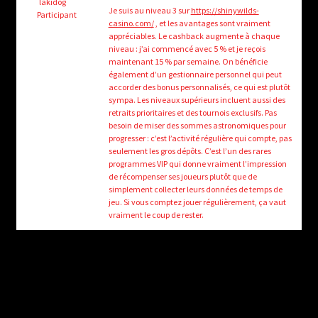
child
lakidog
Je suis au niveau 3 sur
https://shinywilds-
Participant
menu
casino.com/
, et les avantages sont vraiment
Login/Create Account
appréciables. Le cashback augmente à chaque
niveau : j’ai commencé avec 5 % et je reçois
maintenant 15 % par semaine. On bénéficie
également d’un gestionnaire personnel qui peut
accorder des bonus personnalisés, ce qui est plutôt
sympa. Les niveaux supérieurs incluent aussi des
retraits prioritaires et des tournois exclusifs. Pas
besoin de miser des sommes astronomiques pour
progresser : c’est l’activité régulière qui compte, pas
seulement les gros dépôts. C’est l’un des rares
programmes VIP qui donne vraiment l’impression
de récompenser ses joueurs plutôt que de
simplement collecter leurs données de temps de
jeu. Si vous comptez jouer régulièrement, ça vaut
vraiment le coup de rester.