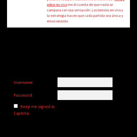
child
póker en vivo
me di cuenta de que nada se
menu
compara con esa sensación. Los torneos en vivo y
Login/Create Account
la estrategia hacen que cada partida sea única y
emocionante.
Username:
Password:
Keep me signed in
Captcha