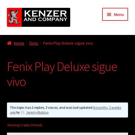
Skip
Skip
Menu
to
to
navigation
content
Expand
Home
child
Home
Topic
Fenix Play Deluxe sigue vivo
menu
Expand
KODT Magazine
child
Fenix Play Deluxe sigue
menu
Expand
HackMaster
child
vivo
menu
Expand
Other Games
child
menu
Expand
Store
child
This topic has 2 replies, 3 voices, and was last updated
8 months, 2 weeks
menu
ago
by
JeremyRubino
.
Cries from the Attic
Viewing 2 reply threads
Expand
Community