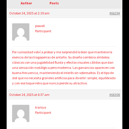
child
Author
Posts
menu
Login/Create Account
October 24, 2025 at 2:19 am
#66294
powell
Participant
Por curiosidad volví a probar y me sorprendió lo bien que mantiene la
esencia de las tragaperras de antaño. Su diseño combina símbolos
clásicos con una jugabilidad fluida y efectos visuales cálidos que dan
una sensación nostálgica pero moderna. Las ganancias aparecen con
buena frecuencia, manteniendo el interés sin sobresaltos. Es el tipo de
slot que no necesita grandes artificios para divertir: simple, equilibrado
y con ese toque retro que nunca pierde su atractivo.
October 24, 2025 at 6:37 am
#66308
traniya
Participant