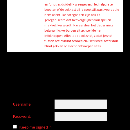
child
en functies duidelijk weergeven. Het helpt je te
menu
bepalen of de gokkast bij je speelstijl past voordat je
Login/Create Account
hem opent. De categorieën zijn ook zo
georganiseerd dat het vergelijken van spellen
makkelijker wordt. Ik waardeer het dat er niets
belangrijks verborgen zit achter kleine
infoknoppen. Alles laadt ook snel, zodat je snel
tussen opties kunt schakelen. Het is veel beter dan
blind gokken op slecht ontworpen sites.
Username:
Password:
Keep me signed in