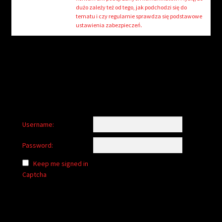
child
dużo zależy też od tego, jak podchodzi się do
menu
tematu i czy regularnie sprawdza się podstawowe
Login/Create Account
ustawienia zabezpieczeń.
Username:
Password:
Keep me signed in
Captcha