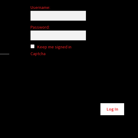
Username:
Password:
Keep me signed in
Captcha
Alternative:
Log In