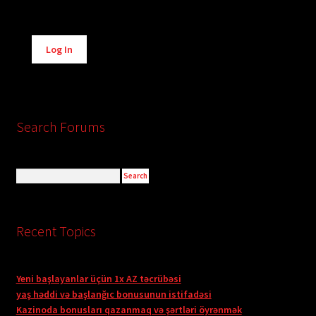
Alternative:
Log In
Search Forums
Recent Topics
Yeni başlayanlar üçün 1x AZ təcrübəsi
yaş həddi və başlanğıc bonusunun istifadəsi
Kazinoda bonusları qazanmaq və şərtləri öyrənmək