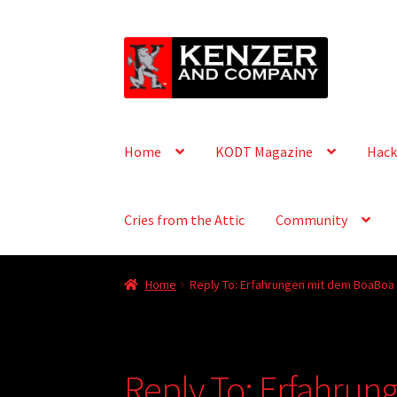
Skip
Skip
to
to
navigation
content
Home
KODT Magazine
Hack
Cries from the Attic
Community
Home
Reply To: Erfahrungen mit dem BoaBoa
Reply To: Erfahru