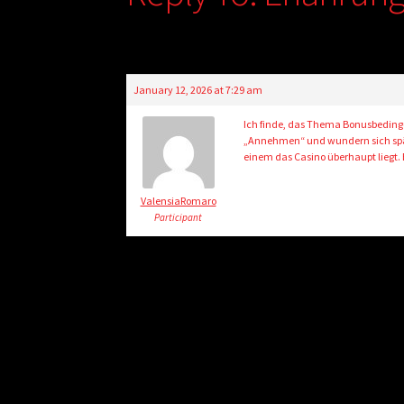
January 12, 2026 at 7:29 am
Ich finde, das Thema Bonusbedingun
„Annehmen“ und wundern sich späte
einem das Casino überhaupt liegt. B
ValensiaRomaro
Participant