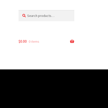
Search
Search
for:
$
0.00
0 items