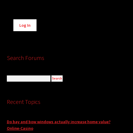
Alternative:
Log In
Search Forums
Recent Topics
Do bay and bow windows actually increase home value?
Online-Casino