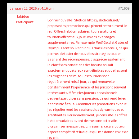
child
January 12, 2026 at 4:16 pm
#71609
menu
Login/Create Account
lakidog
Bonne nouvelle ! Slottica
https://slotticafr.net/
Participant
propose des promotions qui pimentent vraiment le
jeu. Offres hebdomadaires, tours gratuits et
tournois offrent aux joueurs des avantages
supplémentaires. Par exemple, Wolf Gold et Gates of
Olympus sont souvent inclus dans les bonus, ce qui
permet de tester de nouvelles stratégies tout en
gagnant des récompenses. J’apprécie également
la clarté des conditions des bonus : on sait
exactement quels jeux sont éligibles et quelles sont
les exigences de mise. Les tournois sont
régulièrement mis à jour, ce qui renouvelle
constamment l’expérience, et les prix sont souvent
intéressants. Même les joueurs occasionnels
peuvent participer sans pression, ce qui rend le jeu
accessible à tous. Combiner les promotions avec le
jeu régulier rend les sessions plus dynamiques et
gratifiantes. Personnellement, je consulte les offres
hebdomadaires avant de me connecter afin
d’organiser mes parties. En résumé, cela ajoute un
aspect compétitif et ludique qui me donne envie de
revenir.