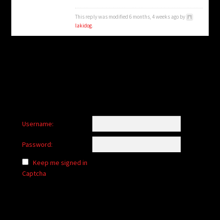
This reply was modified 6 months, 4 weeks ago by
lakidog
.
Username:
Password:
Keep me signed in
Captcha