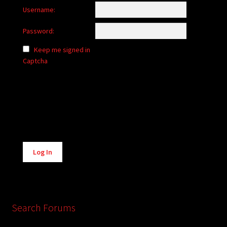
Username:
Password:
Keep me signed in
Captcha
Alternative:
Log In
Search Forums