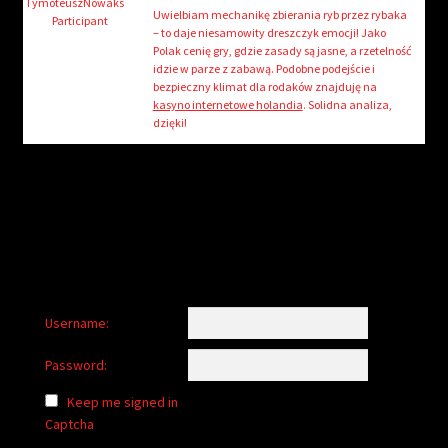
child
TymoteuszNowaks
Uwielbiam mechanikę zbierania ryb przez rybaka
Participant
menu
– to daje niesamowity dreszczyk emocji! Jako
Login/Create Account
Polak cenię gry, gdzie zasady są jasne, a rzetelność
idzie w parze z zabawą. Podobne podejście i
bezpieczny klimat dla rodaków znajduję na
kasyno internetowe holandia
. Solidna analiza,
dzięki!
Username:
Password:
Keep me signed in
Captcha