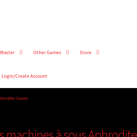
Master
Other Games
Store
Login/Create Account
phrodite Casino
les machines à sous Aphrodit