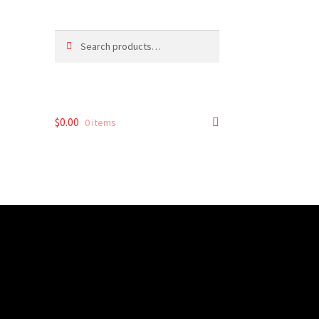
Search
Search
for:
$
0.00
0 items
e