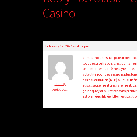
Casino
February 22, 2026 at 4:37 pm
Je suis moi aussi un joueur de machin
tout de suite frappé, c’est qu’ils ne
se contenter du même style de jeu. J’
volatilité pour des sessions plus lo
de redistribution (RTP) ou quel thè
lakidog
et pas seulement très rarement. Les
Participant
gains que j’ai pu retirer sans probl
est bien équilibrée. Elle n’est pas 