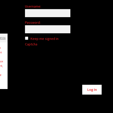
Username:
Password:
4556
Keep me signed in
Captcha
a
as
aux
nt,
re
Alternative:
Log In