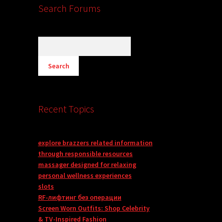
Search Forums
Recent Topics
explore brazzers related information
through responsible resources
massager designed for relaxing
personal wellness experiences
slots
RF-лифтинг без операции
Screen Worn Outfits: Shop Celebrity
& TV-Inspired Fashion