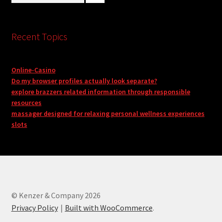
Recent Topics
Online-Casino
Do my browser profiles actually look separate?
explore brazzers related information through responsible
resources
massager designed for relaxing personal wellness experiences
slots
© Kenzer & Company 2026
Privacy Policy
Built with WooCommerce
.