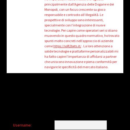
child
principalmente dall’Agenzia delle Dogane e dei
menu
Monopoli, con un focus crescente su gioco
Login/Create Account
responsabile e contrasto all’illegalità. Le
prospettive di sviluppo sono interessanti,
specialmente con l’integrazione di nuove
tecnologie. Per capire come operatori seri si stiano
muovendo in questo quadro normativo, ho trovato
spunti molto concreti nell’approccio di aziende
come
https://soft2bets.it/
. La loro attenzione a
solide tecnologie e piattaforme personalizzabili mi
ha fatto capire l’importanza di affidarsi a partner
che uniscono innovazione e piena conformità per
navigare le specificità del mercato italiano.
Username: