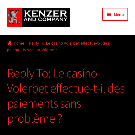
Skip
Skip
Menu
to
to
navigation
content
Expand
Home
child
Home
Reply To: Le casino Volerbet effectue-t-il des
menu
Expand
paiements sans problème ?
KODT Magazine
child
menu
Expand
HackMaster
Reply To: Le casino
child
menu
Expand
Other Games
Volerbet effectue-t-il des
child
menu
Expand
paiements sans
Store
child
menu
problème ?
Cries from the Attic
Expand
Community