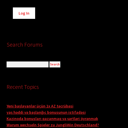
Alternative:
Log In
Search Forums
Recent Topics
Yeni başlayanlar üçün 1x AZ təcrübəsi
yaş həddi və başlanğıc bonusunun istifadəsi
Kazinoda bonusları qazanmaq və şərtləri öyrənmək
Warum wechseln Spieler zu JungliWin Deutschland?